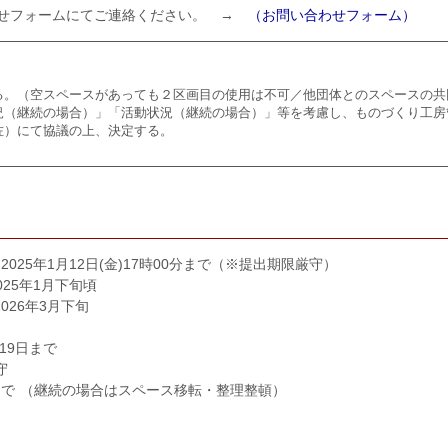
わせフォームにてご連絡ください。 →
（お問い合わせフォーム）
る。（空スペースがあっても２区画目の使用は不可／他団体とのスペースの共
況（継続の場合）」「活動状況（継続の場合）」等を考慮し、ものづくり工房
佐）にて協議の上、決定する。
2025年1月12日(金)17時00分まで（※提出期限厳守）
025年1月下旬頃
2026年3月下旬
月19日まで
守
まで
（継続の場合はスペース移転・整理整頓）