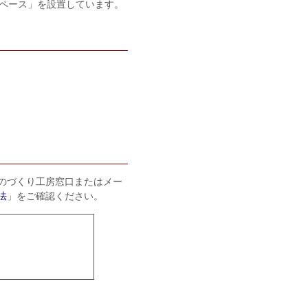
スペース」を設置しています。
のづくり工房窓口またはメー
法
」をご確認ください。