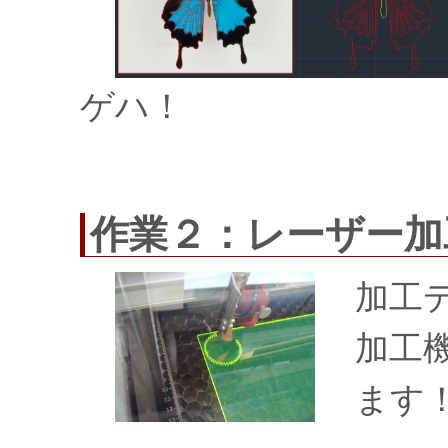
ゲハ！
作業２：レーザー加
加工
加工
ます