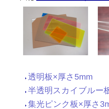
透明板×厚さ5mm
半透明スカイブルー板
集光ピンク板×厚さ3