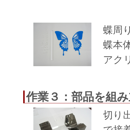
蝶周
蝶本
アク
作業３：部品を組み
切り
で接