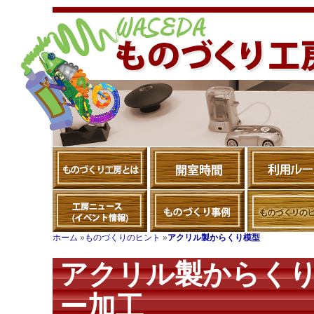
ホーム
»
ものづくりのヒント
»
アクリル製からくり模型
アクリル製からく
ー加工