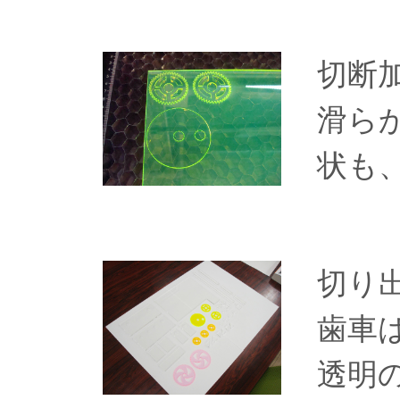
切断
滑ら
状も
切り
歯車
透明