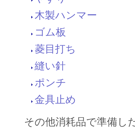
木製ハンマー
ゴム板
菱目打ち
縫い針
ポンチ
金具止め
その他消耗品で準備し