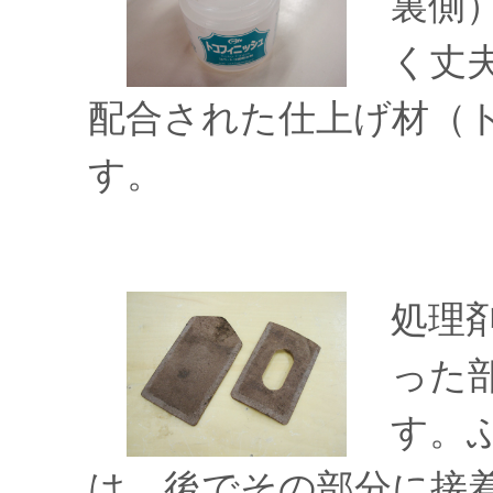
裏側
く丈
配合された仕上げ材（
す。
処理
った
す。
は、後でその部分に接