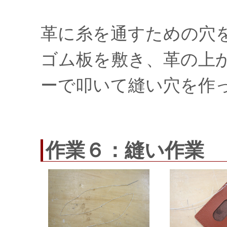
革に糸を通すための穴
ゴム板を敷き、革の上
ーで叩いて縫い穴を作
作業６：縫い作業