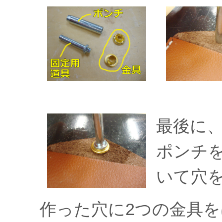
最後に
ポンチ
いて穴
作った穴に2つの金具