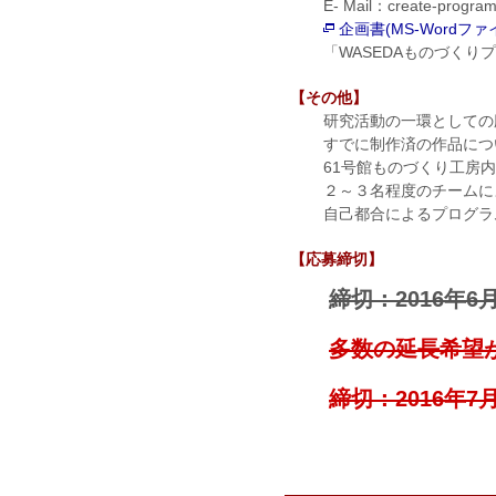
E- Mail：create-pr
企画書(MS-Wordフ
「WASEDAものづくり
【その他】
研究活動の一環としての
すでに制作済の作品につ
61号館ものづくり工房
２～３名程度のチームに
自己都合によるプログラ
【応募締切】
締切：2016年6月3
多数の延長希望
締切：2016年7月1