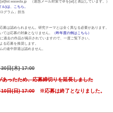
ogram[at]list.waseda.jp （迷惑メール対策で＠を[at]と表記しています。）
ァイル)は、こちら。
プログラム」担当
応募は認められません。研究テーマとは全く異なる必要があります。
いては応募の対象となりません。
（昨年度の例はこちら）
内に過去の作品が掲示されていますので、一度ご覧下さい。
よる応募を推奨します。
ムの途中辞退は認めません。
0日(木) 17:00
があったため、応募締切りを延長しました
0日(日) 17:00
※応募は終了となりました。