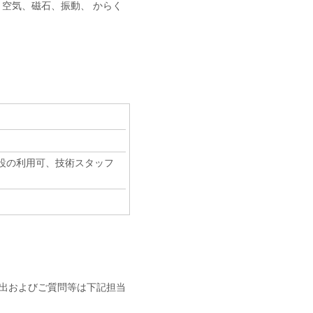
空気、磁石、振動、 からく
設の利用可、技術スタッフ
出およびご質問等は下記担当