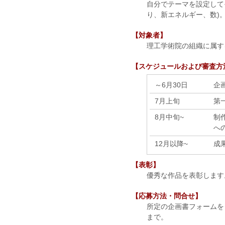
自分でテーマを設定して
り、新エネルギー、数)
【対象者】
理工学術院の組織に属す
【スケジュールおよび審査方
～6月30日
企
7月上旬
第
8月中旬~
制
へ
12月以降~
成
【表彰】
優秀な作品を表彰します
【応募方法・問合せ】
所定の企画書フォームを
まで。